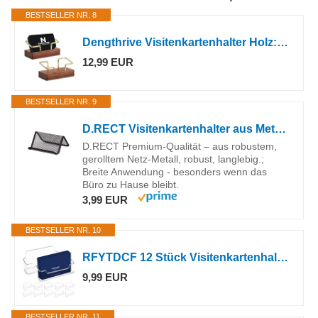
BESTSELLER NR. 8
Dengthrive Visitenkartenhalter Holz: 2 Stück Visitenkartenständer Hergestellt aus Natürlichem Walnussholz und Hochwertigem Messing Klassisches Design Geeignet für Büros, Hotels, Restaurants
12,99 EUR
BESTSELLER NR. 9
D.RECT Visitenkartenhalter aus Metallgeflecht | Metall Mesh | Namenskartenhalter für Büro | Visitenkarten-Display| Schwarz
D.RECT Premium-Qualität – aus robustem,
gerolltem Netz-Metall, robust, langlebig.;
Breite Anwendung - besonders wenn das
Büro zu Hause bleibt.
3,99 EUR
BESTSELLER NR. 10
RFYTDCF 12 Stück Visitenkartenhalter, Transparente Visitenkartenständer Visitenkartenbox Kunststoff Business Card Holder Aufsteller Visitenkarten Halte für Ausstellung Zuhause Büro
9,99 EUR
BESTSELLER NR. 11