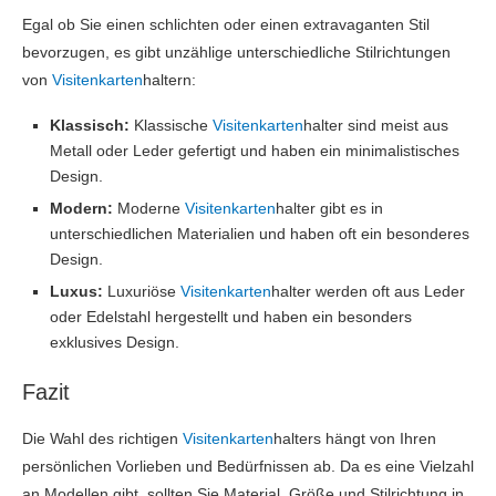
Egal ob Sie einen schlichten oder einen extravaganten Stil
bevorzugen, es gibt unzählige unterschiedliche Stilrichtungen
von
Visitenkarten
haltern:
Klassisch:
Klassische
Visitenkarten
halter sind meist aus
Metall oder Leder gefertigt und haben ein minimalistisches
Design.
Modern:
Moderne
Visitenkarten
halter gibt es in
unterschiedlichen Materialien und haben oft ein besonderes
Design.
Luxus:
Luxuriöse
Visitenkarten
halter werden oft aus Leder
oder Edelstahl hergestellt und haben ein besonders
exklusives Design.
Fazit
Die Wahl des richtigen
Visitenkarten
halters hängt von Ihren
persönlichen Vorlieben und Bedürfnissen ab. Da es eine Vielzahl
an Modellen gibt, sollten Sie Material, Größe und Stilrichtung in