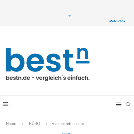
ⓘ Das Serviceangebot von bestn.de ist für Sie selbstverständlich kostenfrei. Wir
verlinken auf ausgewählte Partner & Onlineshops von welchen wir ggf. eine Provision
bzw. Vergütung erhalten. Alle mit einem „
➔
„ gekennzeichneten Produkt-Links auf
unserer Seite sind Provisions-Links bzw. sogenannte Affiliate-Links. >
Mehr Infos
Home
BÜRO
Visitenkartenhalter