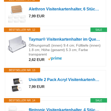
Alethron Visitenkartenhalter, 6 Stück Visitenkartenständer Acryl Business Card Holder Visitenkarten Halter Aufsteller Visitenkarte Tischständer Wand für Büro Zuhause Sammlung Veranstalter
7,99 EUR
BESTSELLER NR. 12
SALE
Taymar® Visitenkartenhalter im Querformat, DIN A8 (95×52mm), Transparent
Öffnungsmaß (innen) 9.4 cm; Fülltiefe (innen)
1.8 cm; Höhe (gesamt) 5.3 cm; Farbe
transparent
2,62 EUR
BESTSELLER NR. 13
Uniclife 2 Pack Acryl Visitenkartenhalter für Schreibtisch 1 Slot Klare Visitenkartenanzeigeständer für Männer und Frauen, 60 Kartenkapazität
7,99 EUR
BESTSELLER NR. 14
SALE
flintronic Visitenkartenhalter, 4 Stück Visitenkartenständer, Transparente Visitenkartenhalter Display Kunststoff, Visitenkarten Aufsteller, Visitenkarte Tischständer für Zuhause, Büro