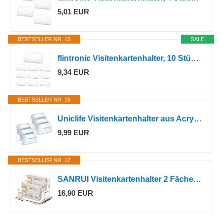
5,01 EUR
BESTSELLER NR. 15
SALE
flintronic Visitenkartenhalter, 10 Stück Visitenkartenständer, Transparente Visitenkartenhalter Display Kunststoff, Visitenkarten Aufsteller, Visitenkarte Tischständer für Zuhause, Büro
9,34 EUR
BESTSELLER NR. 16
Uniclife Visitenkartenhalter aus Acryl für den Schreibtisch, 3 Fächer, transparenter Visitenkarten-Präsentationsständer für Männer und Frauen, Desktop-Visitenkarten-Organizer, Kartenständer für Büro,
9,99 EUR
BESTSELLER NR. 17
SANRUI Visitenkartenhalter 2 Fächer - Große Kapazität für 120 Visitenkarten, Robuster Acryl Visitenkartenständer mit 8mm Verstärkter Basis, Premium Visitenkarten Aufsteller für Büro, Empfang, Praxis
16,90 EUR