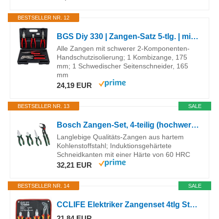
BESTSELLER NR. 12
BGS Diy 330 | Zangen-Satz 5-tlg. | mit Kunststoffkoffer
Alle Zangen mit schwerer 2-Komponenten-
Handschutzisolierung; 1 Kombizange, 175
mm; 1 Schwedischer Seitenschneider, 165
mm
24,19 EUR
BESTSELLER NR. 13
SALE
Bosch Zangen-Set, 4-teilig (hochwertige, präzise, langlebige Zangen: 160mm Seitenschneider, 180mm Kombinationszange, 180mm Spitzzange, 250mm Wasserpumpenzange; ergonomischer Softgrip)
Langlebige Qualitäts-Zangen aus hartem
Kohlenstoffstahl; Induktionsgehärtete
Schneidkanten mit einer Härte von 60 HRC
32,21 EUR
BESTSELLER NR. 14
SALE
CCLIFE Elektriker Zangenset 4tlg Standard Zangen für Werkstatt und Haushal
21,84 EUR