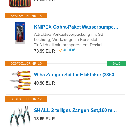
BESTSELLER NR. 15
KNIPEX Cobra-Paket Wasserpumpenzangen-Set, 3-teilig, 00 20 09 V02
Attraktive Verkaufsverpackung mit SB-
Lochung; Werkzeuge im Kunststoff-
Tiefziehteil mit transparentem Deckel
73,99 EUR
BESTSELLER NR. 16
SALE
Wiha Zangen Set für Elektriker (38637) 3-tlg. I Universal Kombizange 180mm + Flachrundzange 200mm + Seitenschneider 160mm I Zangenset Elektro VDE
49,90 EUR
BESTSELLER NR. 17
SHALL 3-teiliges Zangen-Set,160 mm Spitzzange,160 mm Seitenschneider, 180 mm Kombizange mit Softgrip – für Heimwerker, Haus- und mechanische Reparaturen
13,69 EUR