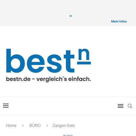
ⓘ Das Serviceangebot von bestn.de ist für Sie selbstverständlich kostenfrei. Wir
verlinken auf ausgewählte Partner & Onlineshops von welchen wir ggf. eine Provision
bzw. Vergütung erhalten. Alle mit einem „
➔
„ gekennzeichneten Produkt-Links auf
unserer Seite sind Provisions-Links bzw. sogenannte Affiliate-Links. >
Mehr Infos
Home
BÜRO
Zangen-Sets