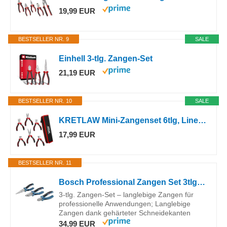
19,99 EUR
BESTSELLER NR. 9
SALE
Einhell 3-tlg. Zangen-Set
21,19 EUR
BESTSELLER NR. 10
SALE
KRETLAW Mini-Zangenset 6tlg, Linesman-Zange, Lange Nase, Nadelzange, gebogene Spitzzange, Drahtschneider und Seitenschneider, für elektronische Reparaturen,Tasche inkl.
17,99 EUR
BESTSELLER NR. 11
Bosch Professional Zangen Set 3tlg. (160 mm/180 mm/200 mm, Handwerkzeug, in Kartonbox)
3-tlg. Zangen-Set – langlebige Zangen für
professionelle Anwendungen; Langlebige
Zangen dank gehärteter Schneidekanten
34,99 EUR