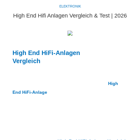
ELEKTRONIK
High End Hifi Anlagen Vergleich & Test | 2026
High End HiFi-Anlagen
Vergleich
Wenn du gerne Musik hörst und dabei auf möglichst
perfekten Klang Wert legst, kommst du an einer
High
End HiFi-Anlage
eigentlich nicht vorbei. High End HiFi-
Anlagen bieten ein perfektes Soundspektrum,
hochwertige Qualität, ein unglaubliches Sounderlebnis
und geben einem das Gefühl man wäre mitten im
Livekonzert.