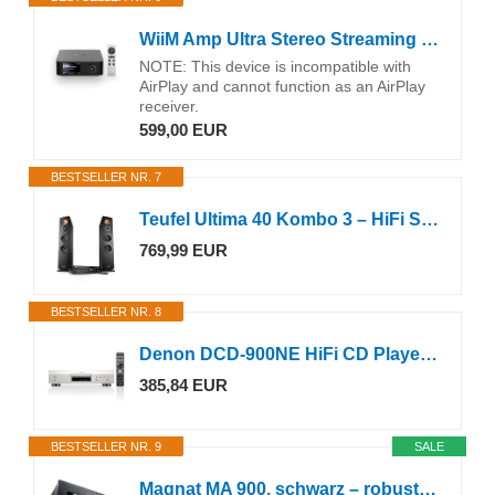
WiiM Amp Ultra Stereo Streaming Verstärker, HDMI ARC, RoomFit, Space Gray
NOTE: This device is incompatible with
AirPlay and cannot function as an AirPlay
receiver.
599,00 EUR
BESTSELLER NR. 7
Teufel Ultima 40 Kombo 3 – HiFi Stereo Anlage mit Bluetooth und CD Receiver
769,99 EUR
BESTSELLER NR. 8
Denon DCD-900NE HiFi CD Player, CD Spieler, Hi-Res, Unterstützung von CD, CD-R/RW, MP3, WMA und USB, Silber
385,84 EUR
BESTSELLER NR. 9
SALE
Magnat MA 900, schwarz – robuster Stereo Hybrid-Verstärker mit hochwertiger Aluminium-Front und hoher Ausgangsleistung für perfekten Stereoklang