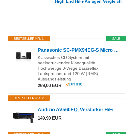
Wir haben in unserem
High End HiFi-Anlagen Vergleich
ein paar beliebte HiFi-Anlagen etwas genauer unter die
Lupe genommen.
BESTSELLER NR. 1
SALE
Panasonic SC-PMX94EG-S Micro HiFi System (120 W RMS, Digital DAB+, CD, UKW , Bluetooth, USB, AUX) silber, Einheitsgröße
Klassisches CD System mit
beeindruckender Klangqualität;
Hochwertige 3-Wege Bassreflex
Lautsprecher und 120 W (RMS)
Ausgangsleistung
269,00 EUR
BESTSELLER NR. 2
Audizio AV560EQ, Verstärker HiFi Stereo mit Subwoofer-Out, TV & Musik, USB
149,90 EUR