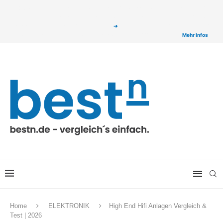
ⓘ Das Serviceangebot von bestn.de ist für Sie selbstverständlich kostenfrei. Wir
verlinken auf ausgewählte Partner & Onlineshops von welchen wir ggf. eine Provision
bzw. Vergütung erhalten. Alle mit einem „
➔
„ gekennzeichneten Produkt-Links auf
unserer Seite sind Provisions-Links bzw. sogenannte Affiliate-Links. >
Mehr Infos
Home
ELEKTRONIK
High End Hifi Anlagen Vergleich &
Test | 2026