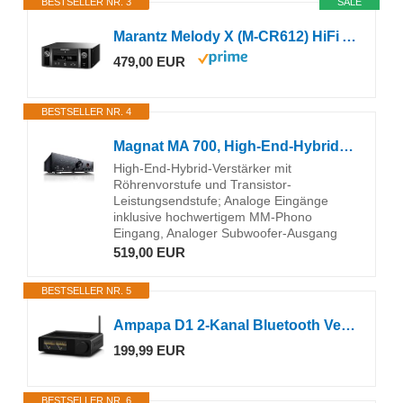
BESTSELLER NR. 3
SALE
Marantz Melody X (M-CR612) HiFi Anlage, CD-Player, DAB+ Radio, Musikstreaming, HEOS Multiroom, Bluetooth & AirPlay 2, Alexa Kompatibel, 2 Optische TV-Eingänge
479,00 EUR
BESTSELLER NR. 4
Magnat MA 700, High-End-Hybrid-Verstärker mit Röhrenvorstufe und Transistor-Leistungsendstufe
High-End-Hybrid-Verstärker mit
Röhrenvorstufe und Transistor-
Leistungsendstufe; Analoge Eingänge
inklusive hochwertigem MM-Phono
Eingang, Analoger Subwoofer-Ausgang
519,00 EUR
BESTSELLER NR. 5
Ampapa D1 2-Kanal Bluetooth Verstärker: HiFi 300W×2 Stereo Amplifier mit HPF | Digitalem VU-Meter | SUB Pre-Out | Symmetrischem TRS-Eingang | Klangregelung & Fernbedienung für Heimkino- und Regalla
199,99 EUR
BESTSELLER NR. 6