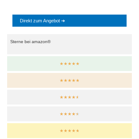
Direkt zum Angebot ➔
Sterne bei amazon®
☆
☆
☆
☆
☆
★
★
★
★
★
☆
☆
☆
☆
☆
★
★
★
★
★
★
★
★
★
★