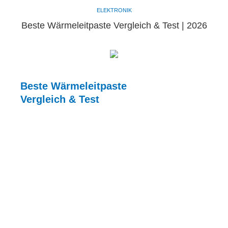
ELEKTRONIK
Beste Wärmeleitpaste Vergleich & Test | 2026
Beste Wärmeleitpaste
Vergleich & Test
Mit Wärmeleitpasten lässt sich die Wärmeübertragung
bzw. die Wärmeleitfähigkeit von zwei Komponenten
deutlich verbessern.
Im Bereich Chips wird Wärmeleitpaste klassisch zwischen
CPU und Kühler aufgetragen. Wärmeleitpasten können
jedoch flexibel zur Kühlung aller Prozessoren,
Grafikkarten und Kühlkörper eingesetzt werden.