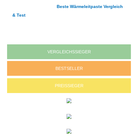
Wir haben in unserem
Beste Wärmeleitpaste Vergleich
& Test
ein paar beliebte Wärmeleitpasten etwas näher
unter die Lupe genommen.
VERGLEICHSSIEGER
BESTSELLER
PREISSIEGER