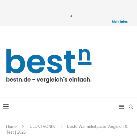
ⓘ Das Serviceangebot von bestn.de ist für Sie selbstverständlich kostenfrei. Wir
verlinken auf ausgewählte Partner & Onlineshops von welchen wir ggf. eine Provision
bzw. Vergütung erhalten. Alle mit einem „
➔
„ gekennzeichneten Produkt-Links auf
unserer Seite sind Provisions-Links bzw. sogenannte Affiliate-Links. >
Mehr Infos
Home
ELEKTRONIK
Beste Wärmeleitpaste Vergleich &
Test | 2026