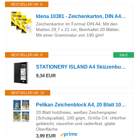
BESTSELLER NR. 8
Idena 10381 - Zeichenkarton, DIN A4, 20 Blatt, 190 g/m², 3 Stück
Zeichenkarton im Format DIN A4; Mit den
Maßen 29,7 x 21 cm; Beinhaltet 20 Blätter;
Mit einer Grammatur von 190 g/m²
BESTSELLER NR. 9
SALE
STATIONERY ISLAND A4 Skizzenbuch, 200 g/m² Dickes Papier, Spiralgebundener Zeichenbuch A4 Hardcover, Skizzenblock zum Skizzieren, Illustration, Porträt, 50 Blatt/100 Seiten
9,34 EUR
BESTSELLER NR. 10
Pelikan Zeichenblock A4, 20 Blatt 100g weißes Papier, 1 Stück, (Motive sortiert - keine Auswahl möglich)
20 Blatt holzfreies, weißes Zeichenpapier
(Schulqualität), 100 g/qm, Größe C4; chlorfrei
gebleicht, säurefrei und radierfest, glatte
Oberfläche
3,99 EUR