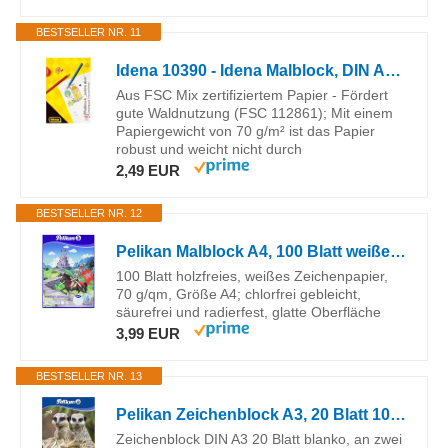
BESTSELLER NR. 11
Idena 10390 - Idena Malblock, DIN A4, 100 Blatt, 70g/m², Schön Dick
Aus FSC Mix zertifiziertem Papier - Fördert
gute Waldnutzung (FSC 112861); Mit einem
Papiergewicht von 70 g/m² ist das Papier
robust und weicht nicht durch
2,49 EUR
BESTSELLER NR. 12
Pelikan Malblock A4, 100 Blatt weißes Papier, 1 Stück (Motive sortiert - keine Auswahl möglich)
100 Blatt holzfreies, weißes Zeichenpapier,
70 g/qm, Größe A4; chlorfrei gebleicht,
säurefrei und radierfest, glatte Oberfläche
3,99 EUR
BESTSELLER NR. 13
Pelikan Zeichenblock A3, 20 Blatt 100g weißes Papier, 1 Stück (Motive sortiert - keine Auswahl möglich)
Zeichenblock DIN A3 20 Blatt blanko, an zwei