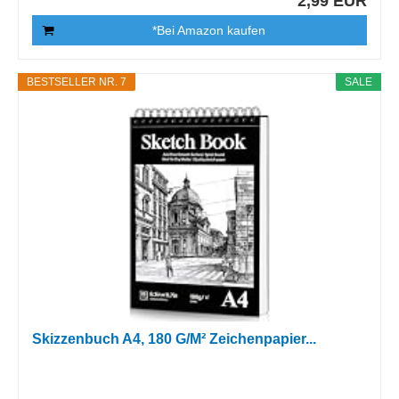
2,99 EUR
*Bei Amazon kaufen
BESTSELLER NR. 7
SALE
Skizzenbuch A4, 180 G/M² Zeichenpapier...