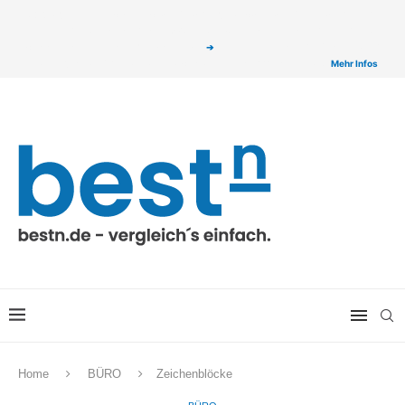
ⓘ Das Serviceangebot von bestn.de ist für Sie selbstverständlich kostenfrei. Wir
verlinken auf ausgewählte Partner & Onlineshops von welchen wir ggf. eine Provision
bzw. Vergütung erhalten. Alle mit einem „
➔
„ gekennzeichneten Produkt-Links auf
unserer Seite sind Provisions-Links bzw. sogenannte Affiliate-Links. >
Mehr Infos
Home
BÜRO
Zeichenblöcke