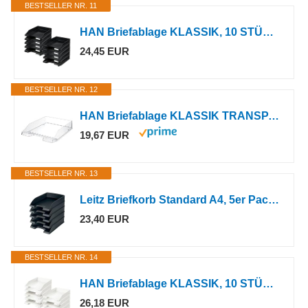
BESTSELLER NR. 11
HAN Briefablage KLASSIK, 10 STÜCK Schreibtisch Organizer, Bürobedarf, Ablagefächer, Büromaterial, Briefkorb, Dokumentenablage, bis Format A4/C4, 1027-X-13, schwarz
24,45 EUR
BESTSELLER NR. 12
HAN Briefablage KLASSIK TRANSPARENT, 6 STÜCK, moderne, transparente und stapelbare Ablage im frischen Design bis Format A4/C4, 1026-X-23, transparent-glasklar
19,67 EUR
BESTSELLER NR. 13
Leitz Briefkorb Standard A4, 5er Pack, Briefablage in Premium-Qualität
23,40 EUR
BESTSELLER NR. 14
HAN Briefablage KLASSIK, 10 STÜCK Schreibtisch Organizer, Bürobedarf, Ablagefächer, Büromaterial, Briefkorb, Dokumentenablage, bis Format A4/C4, 1027-X-12, weiß
26,18 EUR