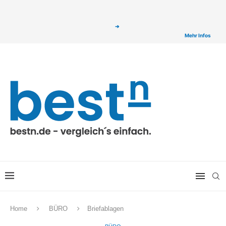
ⓘ Das Serviceangebot von bestn.de ist für Sie selbstverständlich kostenfrei. Wir
verlinken auf ausgewählte Partner & Onlineshops von welchen wir ggf. eine Provision
bzw. Vergütung erhalten. Alle mit einem „
➔
„ gekennzeichneten Produkt-Links auf
unserer Seite sind Provisions-Links bzw. sogenannte Affiliate-Links. >
Mehr Infos
Home
BÜRO
Briefablagen