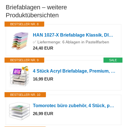
Briefablagen – weitere
Produktübersichten
BESTSELLER NR. 8
HAN 1027-X Briefablage Klassik, DIN A4/C4, stapelbar, stabil, modern (Pastell Sortiert, 6 Ablagen)
✅ Liefermenge: 6 Ablagen in Pastellfarben
24,40 EUR
BESTSELLER NR. 9
SALE
4 Stück Acryl Briefablage, Premium, Transparent, Ablagefächer Stapelbar
16,99 EUR
BESTSELLER NR. 10
Tomorotec büro zubehör, 4 Stück, papierablage, briefablage a4, transparent, PET, stapelbar, dokumenten-0rganizer,ablage Schreibtisch，Schreibtisch
26,99 EUR