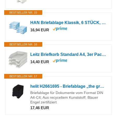
BESTSELLER NR. 15
HAN Briefablage Klassik, 6 STÜCK, Moderne, transparente und stapelbare Ablage im frischen Design bis Format A4/C4, 1026-X-26, transparent-blau
16,94 EUR
BESTSELLER NR. 16
Leitz Briefkorb Standard A4, 3er Pack, Briefablage in Premium-Qualität
14,40 EUR
BESTSELLER NR. 17
helit H2661695 - Briefablage „the green staff“, DIN A4-C4, aus Recycling-Kunststoff Blauer Engel zertifiziert, anthrazit-schwarz, 5 Stück
Briefablage für Dokumente vom Format DIN
A4-C4; Aus recyceltem Kunststoff; Blauer
Engel zertifiziert
17,46 EUR