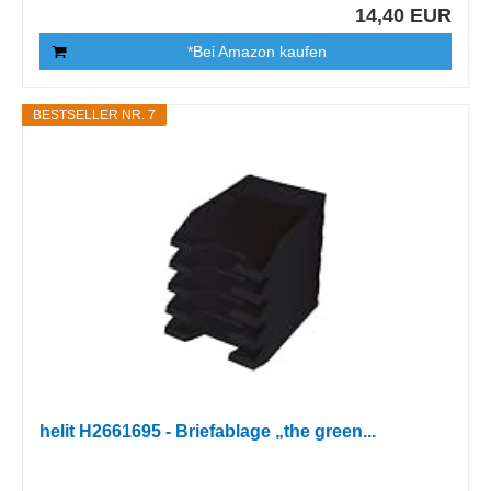
14,40 EUR
*Bei Amazon kaufen
BESTSELLER NR. 7
helit H2661695 - Briefablage „the green...