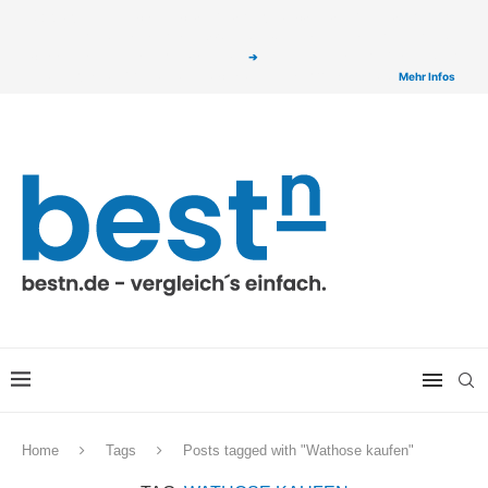
ⓘ Das Serviceangebot von bestn.de ist für Sie selbstverständlich kostenfrei. Wir
verlinken auf ausgewählte Partner & Onlineshops von welchen wir ggf. eine Provision
bzw. Vergütung erhalten. Alle mit einem „
➔
„ gekennzeichneten Produkt-Links auf
unserer Seite sind Provisions-Links bzw. sogenannte Affiliate-Links. >
Mehr Infos
Home
Tags
Posts tagged with "Wathose kaufen"