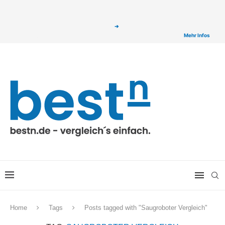
ⓘ Das Serviceangebot von bestn.de ist für Sie selbstverständlich kostenfrei. Wir
verlinken auf ausgewählte Partner & Onlineshops von welchen wir ggf. eine Provision
bzw. Vergütung erhalten. Alle mit einem „
➔
„ gekennzeichneten Produkt-Links auf
unserer Seite sind Provisions-Links bzw. sogenannte Affiliate-Links. >
Mehr Infos
Home
Tags
Posts tagged with "Saugroboter Vergleich"