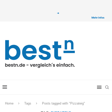
ⓘ Das Serviceangebot von bestn.de ist für Sie selbstverständlich kostenfrei. Wir
verlinken auf ausgewählte Partner & Onlineshops von welchen wir ggf. eine Provision
bzw. Vergütung erhalten. Alle mit einem „
➔
„ gekennzeichneten Produkt-Links auf
unserer Seite sind Provisions-Links bzw. sogenannte Affiliate-Links. >
Mehr Infos
Home
Tags
Posts tagged with "Pizzateig"