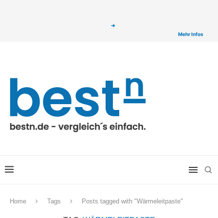
ⓘ Das Serviceangebot von bestn.de ist für Sie selbstverständlich kostenfrei. Wir
verlinken auf ausgewählte Partner & Onlineshops von welchen wir ggf. eine Provision
bzw. Vergütung erhalten. Alle mit einem „
➔
„ gekennzeichneten Produkt-Links auf
unserer Seite sind Provisions-Links bzw. sogenannte Affiliate-Links. >
Mehr Infos
Home
Tags
Posts tagged with "Wärmeleitpaste"