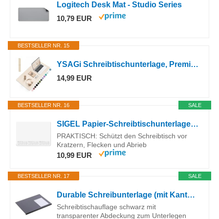
Logitech Desk Mat - Studio Series
10,79 EUR
BESTSELLER NR. 15
YSAGi Schreibtischunterlage, Premium Leder Mauspad, Beige, 80x40cm
14,99 EUR
BESTSELLER NR. 16
SALE
SIGEL Papier-Schreibtischunterlage DIN A2 Kalender 2026-2028 dotted 30Blatt
PRAKTISCH: Schützt den Schreibtisch vor
Kratzern, Flecken und Abrieb
10,99 EUR
BESTSELLER NR. 17
SALE
Durable Schreibunterlage (mit Kantenschutz, 650 x 500 mm) schwarz, 729301
Schreibtischauflage schwarz mit
transparenter Abdeckung zum Unterlegen