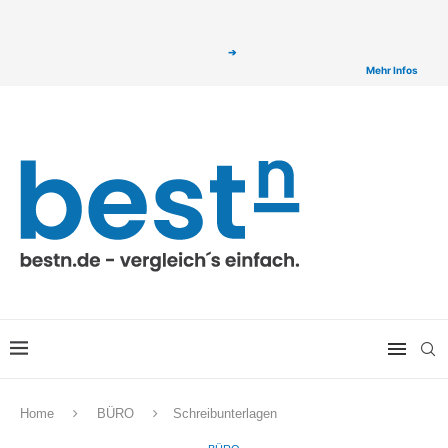
ⓘ Das Serviceangebot von bestn.de ist für Sie selbstverständlich kostenfrei. Wir
verlinken auf ausgewählte Partner & Onlineshops von welchen wir ggf. eine Provision
bzw. Vergütung erhalten. Alle mit einem „
➔
„ gekennzeichneten Produkt-Links auf
unserer Seite sind Provisions-Links bzw. sogenannte Affiliate-Links. >
Mehr Infos
Home
BÜRO
Schreibunterlagen