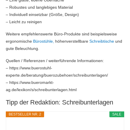
– Eine glatte, ebene Oberfläche
– Robustes und langlebiges Material
– Individuell einsetzbar (Größe, Design)
– Leicht zu reinigen
Weitere empfehlenswerte Büro-Produkte sind beispielsweise
ergonomische
Bürostühle,
höhenverstellbare
Schreibtische
und
gute Beleuchtung.
Quellen / Referenzen / weiterführende Informationen:
– https://www.buerostuhl-
experte.de/beratung/buerozubehoer/schreibunterlagen/
– https://www.bueromarkt-
ag.de/lexikon/s/schreibunterlagen.html
Tipp der Redaktion: Schreibunterlagen
BESTSELLER NR. 2
SALE