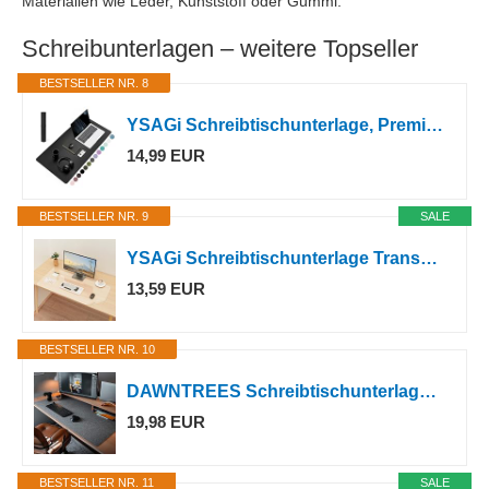
Materialien wie Leder, Kunststoff oder Gummi.
Schreibunterlagen – weitere Topseller
BESTSELLER NR. 8
YSAGi Schreibtischunterlage, Premium Leder Mauspad, Schwarz, 80x40cm
14,99 EUR
BESTSELLER NR. 9
SALE
YSAGi Schreibtischunterlage Transparent, Klares Großes Mauspad, 80 x 40 cm
13,59 EUR
BESTSELLER NR. 10
DAWNTREES Schreibtischunterlage Filz,Filz Mauspad Groß XXL,Dunkelgrau
19,98 EUR
BESTSELLER NR. 11
SALE