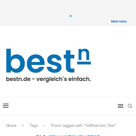
ⓘ Das Serviceangebot von bestn.de ist für Sie selbstverständlich kostenfrei. Wir
verlinken auf ausgewählte Partner & Onlineshops von welchen wir ggf. eine Provision
bzw. Vergütung erhalten. Alle mit einem „
➔
„ gekennzeichneten Produkt-Links auf
unserer Seite sind Provisions-Links bzw. sogenannte Affiliate-Links. >
Mehr Infos
Home
Tags
Posts tagged with "Stillhütchen Test"