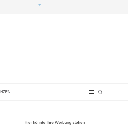
g erhalten. Alle mit einem „
➔
„ gekennzeichneten Produkt-Links auf unserer Seite sind
ANZEN
Hier könnte Ihre Werbung stehen