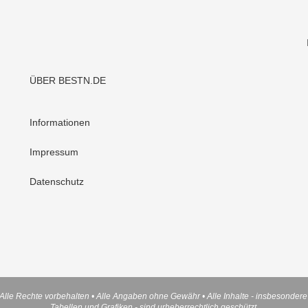
ÜBER BESTN.DE
Informationen
Impressum
Datenschutz
Alle Rechte vorbehalten • Alle Angaben ohne Gewähr • Alle Inhalte - insbesondere 
Tabellen und Grafiken - sind urheberrechtlich geschützt.