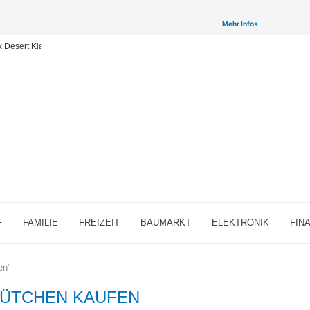
inken auf ausgewählte Partner & Onlineshops von welchen wir ggf. eine Provision bzw. Vergütun
Provisions-Links bzw. sogenannte Affiliate-Links. >
Mehr Infos
ck Desert Klassen für MMORPG-Fans
F
FAMILIE
FREIZEIT
BAUMARKT
ELEKTRONIK
FIN
en"
HÜTCHEN KAUFEN