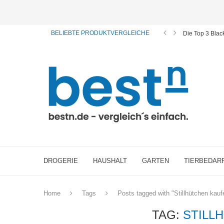
ⓘ Das Serviceangebot von bestn.de ist für Sie selbstverständlich kostenfrei. Wir verl
BELIEBTE PRODUKTVERGLEICHE
Die Top 3 Bla
DROGERIE
HAUSHALT
GARTEN
TIERBEDAR
Home
Tags
Posts tagged with "Stillhütchen kauf
TAG:
STILL