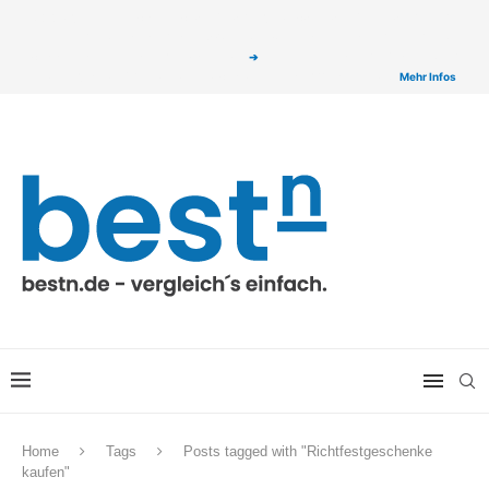
ⓘ Das Serviceangebot von bestn.de ist für Sie selbstverständlich kostenfrei. Wir
verlinken auf ausgewählte Partner & Onlineshops von welchen wir ggf. eine Provision
bzw. Vergütung erhalten. Alle mit einem „
➔
„ gekennzeichneten Produkt-Links auf
unserer Seite sind Provisions-Links bzw. sogenannte Affiliate-Links. >
Mehr Infos
Home
Tags
Posts tagged with "Richtfestgeschenke
kaufen"