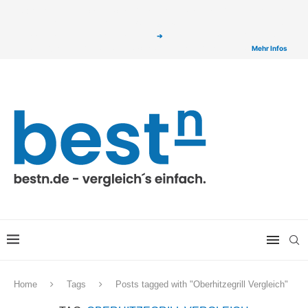
ⓘ Das Serviceangebot von bestn.de ist für Sie selbstverständlich kostenfrei. Wir
verlinken auf ausgewählte Partner & Onlineshops von welchen wir ggf. eine Provision
bzw. Vergütung erhalten. Alle mit einem „
➔
„ gekennzeichneten Produkt-Links auf
unserer Seite sind Provisions-Links bzw. sogenannte Affiliate-Links. >
Mehr Infos
Home
Tags
Posts tagged with "Oberhitzegrill Vergleich"