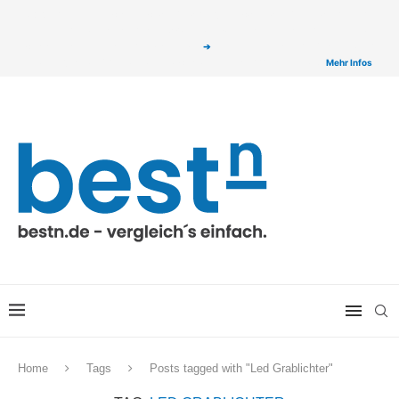
ⓘ Das Serviceangebot von bestn.de ist für Sie selbstverständlich kostenfrei. Wir
verlinken auf ausgewählte Partner & Onlineshops von welchen wir ggf. eine Provision
bzw. Vergütung erhalten. Alle mit einem „
➔
„ gekennzeichneten Produkt-Links auf
unserer Seite sind Provisions-Links bzw. sogenannte Affiliate-Links. >
Mehr Infos
Home
Tags
Posts tagged with "Led Grablichter"