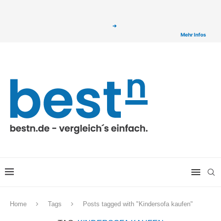
ⓘ Das Serviceangebot von bestn.de ist für Sie selbstverständlich kostenfrei. Wir
verlinken auf ausgewählte Partner & Onlineshops von welchen wir ggf. eine Provision
bzw. Vergütung erhalten. Alle mit einem „
➔
„ gekennzeichneten Produkt-Links auf
unserer Seite sind Provisions-Links bzw. sogenannte Affiliate-Links. >
Mehr Infos
Home
Tags
Posts tagged with "Kindersofa kaufen"