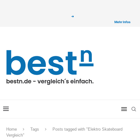
ⓘ Das Serviceangebot von bestn.de ist für Sie selbstverständlich kostenfrei. Wir
verlinken auf ausgewählte Partner & Onlineshops von welchen wir ggf. eine Provision
bzw. Vergütung erhalten. Alle mit einem „
➔
„ gekennzeichneten Produkt-Links auf
unserer Seite sind Provisions-Links bzw. sogenannte Affiliate-Links. >
Mehr Infos
Home
Tags
Posts tagged with "Elektro Skateboard
Vergleich"