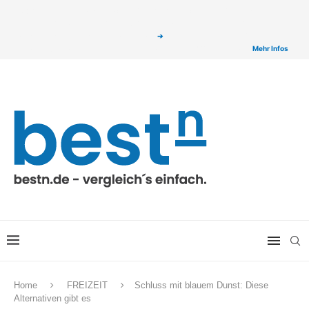
ⓘ Das Serviceangebot von bestn.de ist für Sie selbstverständlich kostenfrei. Wir
verlinken auf ausgewählte Partner & Onlineshops von welchen wir ggf. eine Provision
bzw. Vergütung erhalten. Alle mit einem „
➔
„ gekennzeichneten Produkt-Links auf
unserer Seite sind Provisions-Links bzw. sogenannte Affiliate-Links. >
Mehr Infos
Home
FREIZEIT
Schluss mit blauem Dunst: Diese
Alternativen gibt es