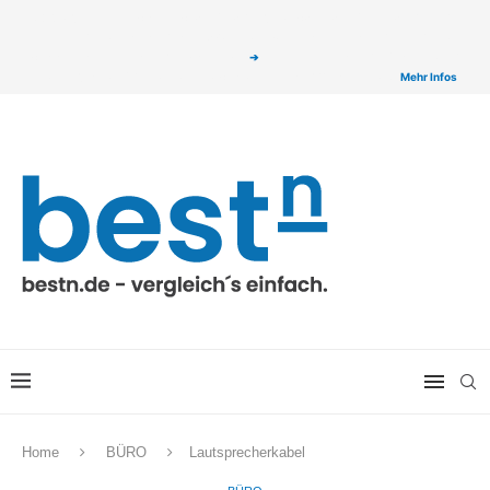
ⓘ Das Serviceangebot von bestn.de ist für Sie selbstverständlich kostenfrei. Wir
verlinken auf ausgewählte Partner & Onlineshops von welchen wir ggf. eine Provision
bzw. Vergütung erhalten. Alle mit einem „
➔
„ gekennzeichneten Produkt-Links auf
unserer Seite sind Provisions-Links bzw. sogenannte Affiliate-Links. >
Mehr Infos
Home
BÜRO
Lautsprecherkabel