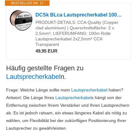
BESTSELLER NR. 17
DCSk BLca Lautsprecherkabel 100m 2x2,5mm² CCA Boxenkabel Meterware transparent für Lautsprecher HiFi Heimkino Surround - isoliert mit Polaritätskennzeichnung
PRODUKT-DETAILS: CCA-Quality (Copper
clad aluminium) | Querschnittsfläche: 2 x
2,5mm²; LIEFERUMFANG: 100m Rolle
Lautsprecherkabel 2x2,5mm² CCA
Transparent
49,95 EUR
Häufig gestellte Fragen zu
Lautsprecherkabel
n.
Frage: Welche Länge sollte mein
Lautsprecherkabel
haben?
Antwort: Die Länge Ihres
Lautsprecherkabel
s hängt von der
Entfernung zwischen Ihrem Verstärker und Ihren Lautsprechern
ab. Es ist jedoch ratsam, ein etwas längeres Kabel als nötig zu
wählen, um Flexibilität bei der zukünftigen Positionierung Ihrer
Lautsprecher zu gewährleisten.