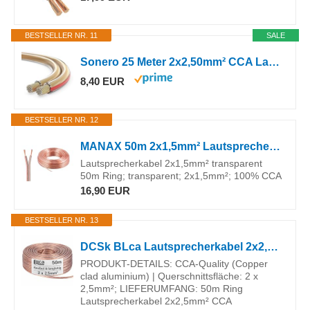
BESTSELLER NR. 11
SALE
Sonero 25 Meter 2x2,50mm² CCA Lautsprecherkabel / Boxenkabel, Farbe: transparent
8,40 EUR
BESTSELLER NR. 12
MANAX 50m 2x1,5mm² Lautsprecherkabel 100% CCA Boxenkabel Audio Box Kabel 50 m Hi-Fi
Lautsprecherkabel 2x1,5mm² transparent
50m Ring; transparent; 2x1,5mm²; 100% CCA
16,90 EUR
BESTSELLER NR. 13
DCSk BLca Lautsprecherkabel 2x2,50mm² 50m transparent CCA Boxenkabel Audio Kabel für Lautsprecher HiFi Heimkino Verstärker - isoliert mit Polaritätskennzeichnung
PRODUKT-DETAILS: CCA-Quality (Copper
clad aluminium) | Querschnittsfläche: 2 x
2,5mm²; LIEFERUMFANG: 50m Ring
Lautsprecherkabel 2x2,5mm² CCA