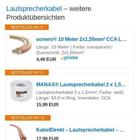
Lautsprecherkabel
– weitere
Produktübersichten
BESTSELLER NR. 8
sonero® 10 Meter 2x1,50mm² CCA Lautsprecherkabel / Boxenkabel, Farbe: transparent
Länge: 10 Meter | Farbe: transparent |
Querschnitt: 2x1,50mm²
4,49 EUR
BESTSELLER NR. 9
MANAX® Lautsprecherkabel 2 x 1,5mm² weiss 50m Ring
Lautsprecherkabel 2 x 1,5mm²; Farbe: weiß;
Länge: 50,0 m Ring; Innenleiter: CCA
15,99 EUR
BESTSELLER NR. 10
KabelDirekt – Lautsprecherkabel – Made in Germany – aus reinem Kupfer – 10m (2x1,5 mm² HiFi Audio Boxenkabel für Lautsprecher & Surround Systeme, reines Kupfer, mit Polaritätskennzeichnung)
17,99 EUR