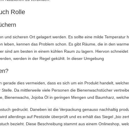
uch Rolle
üchern
n und sicheren Ort gelagert werden. Es sollte eine milde Temperatur 
 leben, kennen das Problem schon. Es gibt Räume, die in den warmen
cher sind am besten in einem kühlen Raum zu lagern. Hiervon schneidet
erden, werden in der Regel gekühlt. In dieser Umgebung
ten?
n gerade dies vermeiden, dass es sich um ein Produkt handelt, welches
ter Stelle. Da mittlerweile viele Personen die Bienenwachstücher vertr
, Bienenwachs, Jojoba Öl in geringen Mengen und Baumharz, welches 
tuch gedruckt. Daneben ist die Verpackung genauso nachhaltig produzi
ird allerdings auf Pestizide überprüft und es erhält das Siegel „bio zert
tuch bezieht. Diese Beschreibung stammt aus einem Onlineshop, welc