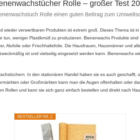
enenwachstücher Rolle – großer Test 2
ienenwachstuch Rolle einen guten Beitrag zum Umweltsc
d wieder verwertbaren Produkten ist extrem groß. Dieses Thema ist in
für tun, weniger Plastikmüll zu produzieren. Bienenwachs Produkte sin
ier, Alufolie oder Frischhaltefolie. Die Hausfrauen, Hausmänner und
eckmäßig ist und vielseitig eingesetzt werden kann. Bienenwachs wird o
achstüchern. In den stationären Handel haben sie es auch geschafft, si
permärkten oder Großmärkten kann man die Augen offenhalten oder das
n Rollen und kann sie sich ganz einfach bestellen und direkt nach Haus
BESTSELLER NR. 2