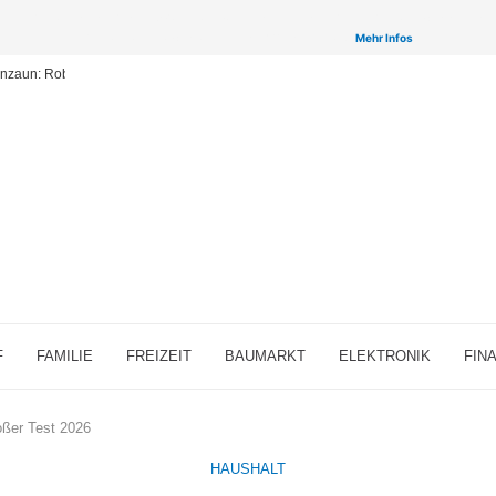
inken auf ausgewählte Partner & Onlineshops von welchen wir ggf. eine Provision bzw. Vergütun
Provisions-Links bzw. sogenannte Affiliate-Links. >
Mehr Infos
enzaun: Robuste und vielseitige Zäune für Ihr Grundstück
F
FAMILIE
FREIZEIT
BAUMARKT
ELEKTRONIK
FIN
oßer Test 2026
HAUSHALT