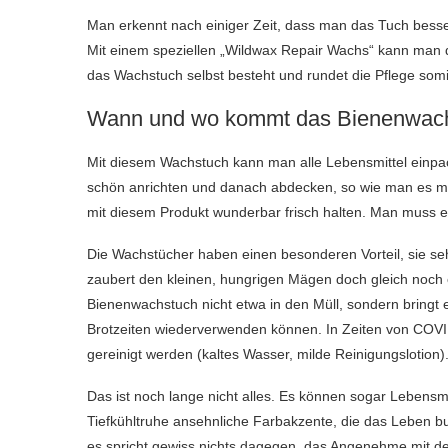
Man erkennt nach einiger Zeit, dass man das Tuch besser 
Mit einem speziellen „Wildwax Repair Wachs“ kann man 
das Wachstuch selbst besteht und rundet die Pflege somit
Wann und wo kommt das Bienenwach
Mit diesem Wachstuch kann man alle Lebensmittel einpa
schön anrichten und danach abdecken, so wie man es mit
mit diesem Produkt wunderbar frisch halten. Man muss es
Die Wachstücher haben einen besonderen Vorteil, sie 
zaubert den kleinen, hungrigen Mägen doch gleich noch e
Bienenwachstuch nicht etwa in den Müll, sondern bringt
Brotzeiten wiederverwenden können. In Zeiten von COVI
gereinigt werden (kaltes Wasser, milde Reinigungslotion). 
Das ist noch lange nicht alles. Es können sogar Lebensm
Tiefkühltruhe ansehnliche Farbakzente, die das Leben b
es spricht gewiss nichts dagegen, das Angenehme mit d