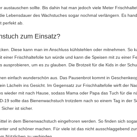
austauschen sollte. Bis dahin hat man jedoch viele Meter Frischhaltef
die Lebensdauer des Wachstuches sogar nochmal verlängern. Es handel
 perfekt ab.
stuch zum Einsatz?
cken. Diese kann man im Anschluss kühlstehlen oder mitnehmen. So ka
 einer Frischhaltefolie tun würde und kann die Speisen mit zu einer 
 ausprobieren, um es zu glauben. Die Brotzeit für die Kids in der Sc
sehen einfach wunderschön aus. Das Pausenbrot kommt in Geschenkeop
in Lächeln ins Gesicht. Im Gegensatz zur Frischhaltefolie wirft der N
 es wieder mit nach Hause, sodass Mama oder Papa das Tuch für die n
D-19 sollte das Bienenwachstuch trotzdem nach so einem Tag in der S
Sicher ist sicher.
ittel in dem Bienenwachstuch eingefroren werden. So finden sich sogar
unter und schöner machen. Für viele ist das nicht ausschlaggebend zu
em Nützlichen zu verbinden.