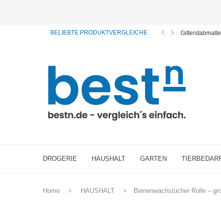
ⓘ Das Serviceangebot von bestn.de ist für Sie selbstverständlich kostenfrei. Wir verl
BELIEBTE PRODUKTVERGLEICHE
Gitterstabmatt
DROGERIE
HAUSHALT
GARTEN
TIERBEDAR
Home
HAUSHALT
Bienenwachstücher Rolle – gr