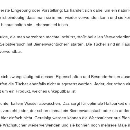
 erste Eingebung oder Vorstellung: Es handelt sich dabei um ein natürl
 ist eindeutig, dass man sie immer wieder verwenden kann und sie ke
hinaus halten sie Lebensmittel frisch.
te, die man verzehren möchte, schützt, stößt bei allen Verwender/inne
bstversuch mit Bienenwachtüchern starten. Die Tücher sind im Hausha
verwendbar.
ich zwangsläufig mit dessen Eigenschaften und Besonderheiten ausei
fen die Tücher ebenfalls nicht ausgesetzt werden. Jeder, der schon 
t um ein Produkt, welches unkaputtbar ist.
unter kaltem Wasser abwaschen. Das sorgt für optimale Haltbarkeit un
versteht jeder, der schon einmal ein Bienenwachstuch oder ein ande
hier einfach nicht. Gereinigt werden können die Wachstücher aus Bien
e Wachstücher wiederverwenden und sie können noch mehrere Male ihr