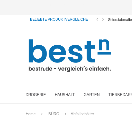
ⓘ Das Serviceangebot von bestn.de ist für Sie selbstverständlich kostenfrei. Wir verl
BELIEBTE PRODUKTVERGLEICHE
Gitterstabmatt
DROGERIE
HAUSHALT
GARTEN
TIERBEDAR
Home
BÜRO
Abfallbehälter