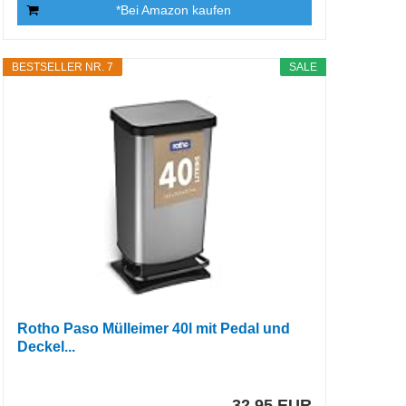
*Bei Amazon kaufen
BESTSELLER NR. 7
SALE
Rotho Paso Mülleimer 40l mit Pedal und
Deckel...
32,95 EUR