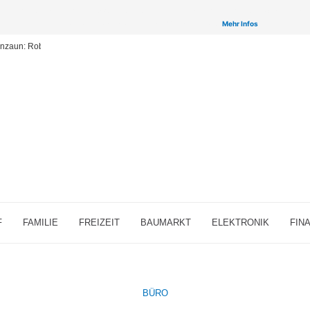
inken auf ausgewählte Partner & Onlineshops von welchen wir ggf. eine Provision bzw. Vergütun
Provisions-Links bzw. sogenannte Affiliate-Links. >
Mehr Infos
enzaun: Robuste und vielseitige Zäune für Ihr Grundstück
F
FAMILIE
FREIZEIT
BAUMARKT
ELEKTRONIK
FIN
BÜRO