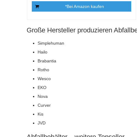
*Bei Amazon kaufen
Große Hersteller produzieren Abfallbe
Simplehuman
Hailo
Brabantia
Rotho
Wesco
EKO
Nova
Curver
Kis
JVD
Abfallbehälter – weitere Topseller