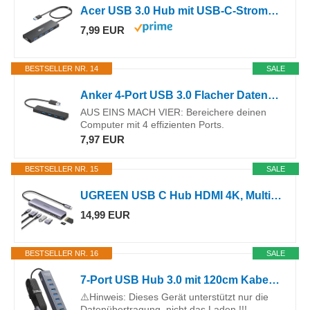
Acer USB 3.0 Hub mit USB-C-Stromversorgung, Ultra Slim 4*Typ-A Verteiler
7,99 EUR
BESTSELLER NR. 14
SALE
Anker 4-Port USB 3.0 Flacher Datenhub
AUS EINS MACH VIER: Bereichere deinen
Computer mit 4 effizienten Ports.
7,97 EUR
BESTSELLER NR. 15
SALE
UGREEN USB C Hub HDMI 4K, Multiport Adapter mit SD/TF Kartenleser
14,99 EUR
BESTSELLER NR. 16
SALE
7-Port USB Hub 3.0 mit 120cm Kabel für Desktop, Aluminium USB Verteiler 5Gbps Multiport Adapter Splitter mit 5V 3A Type-C Port für PC, Laptop, MacBook, U-Disk, Maus
⚠️Hinweis: Dieses Gerät unterstützt nur die
Datenübertragung, nicht das Laden !!!