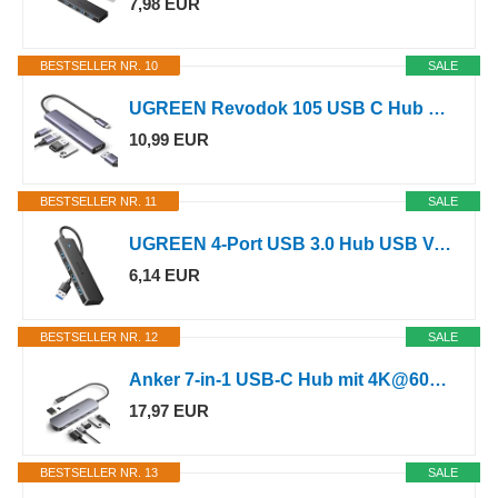
7,98 EUR
BESTSELLER NR. 10
SALE
UGREEN Revodok 105 USB C Hub 5Gbps, USB C Adapter 4K HDMI, Multiportadapter
10,99 EUR
BESTSELLER NR. 11
SALE
UGREEN 4-Port USB 3.0 Hub USB Verteiler Multiport Adapter 5Gbps (15cm)
6,14 EUR
BESTSELLER NR. 12
SALE
Anker 7-in-1 USB-C Hub mit 4K@60Hz HDMI
17,97 EUR
BESTSELLER NR. 13
SALE