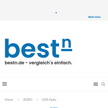
ⓘ Das Serviceangebot von bestn.de ist für Sie selbstverständlich kostenfrei. Wir
verlinken auf ausgewählte Partner & Onlineshops von welchen wir ggf. eine Provision
bzw. Vergütung erhalten. Alle mit einem „
➔
„ gekennzeichneten Produkt-Links auf
unserer Seite sind Provisions-Links bzw. sogenannte Affiliate-Links. >
Mehr Infos
Home
BÜRO
USB-Hubs