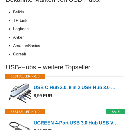
Belkin
TP-Link
Logitech
Anker
AmazonBasics
Corsair
USB-Hubs – weitere Topseller
BESTSELLER NR. 8
USB C Hub 3.0, 8 in 2 USB Hub 3.0 Multiport Adapter mit SD&TF Kartenleser, US-B 3.0&USB 2.0 Ports, USB-C Anschluss, US-B Typ C Hub für MacBook Air/Pro, Galaxy, iPad, Windows usw
8,99 EUR
BESTSELLER NR. 9
SALE
UGREEN 4-Port USB 3.0 Hub USB Verteiler Multiport Adapter 5Gbps (60cm)