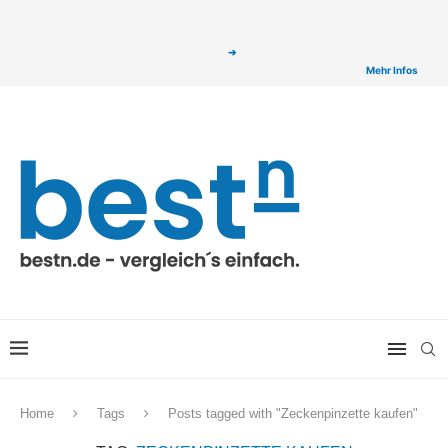
ⓘ Das Serviceangebot von bestn.de ist für Sie selbstverständlich kostenfrei. Wir
verlinken auf ausgewählte Partner & Onlineshops von welchen wir ggf. eine Provision
bzw. Vergütung erhalten. Alle mit einem „
➔
„ gekennzeichneten Produkt-Links auf
unserer Seite sind Provisions-Links bzw. sogenannte Affiliate-Links. >
Mehr Infos
Home
Tags
Posts tagged with "Zeckenpinzette kaufen"