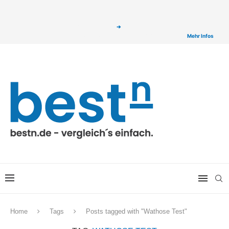
ⓘ Das Serviceangebot von bestn.de ist für Sie selbstverständlich kostenfrei. Wir
verlinken auf ausgewählte Partner & Onlineshops von welchen wir ggf. eine Provision
bzw. Vergütung erhalten. Alle mit einem „
➔
„ gekennzeichneten Produkt-Links auf
unserer Seite sind Provisions-Links bzw. sogenannte Affiliate-Links. >
Mehr Infos
Home
Tags
Posts tagged with "Wathose Test"