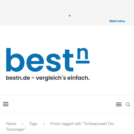
ⓘ Das Serviceangebot von bestn.de ist für Sie selbstverständlich kostenfrei. Wir
verlinken auf ausgewählte Partner & Onlineshops von welchen wir ggf. eine Provision
bzw. Vergütung erhalten. Alle mit einem „
➔
„ gekennzeichneten Produkt-Links auf
unserer Seite sind Provisions-Links bzw. sogenannte Affiliate-Links. >
Mehr Infos
Home
Tags
Posts tagged with "Schwarzwald Gin
Testsieger"