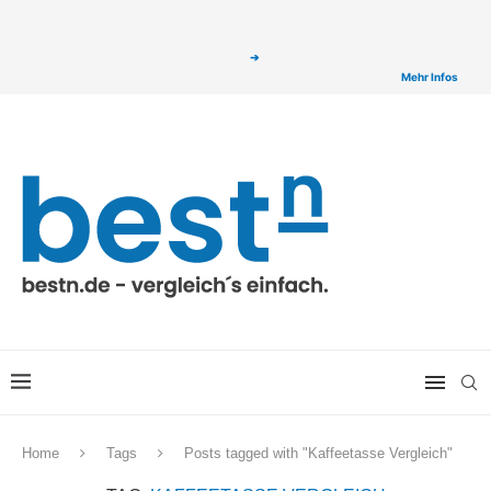
ⓘ Das Serviceangebot von bestn.de ist für Sie selbstverständlich kostenfrei. Wir
verlinken auf ausgewählte Partner & Onlineshops von welchen wir ggf. eine Provision
bzw. Vergütung erhalten. Alle mit einem „
➔
„ gekennzeichneten Produkt-Links auf
unserer Seite sind Provisions-Links bzw. sogenannte Affiliate-Links. >
Mehr Infos
Home
Tags
Posts tagged with "Kaffeetasse Vergleich"