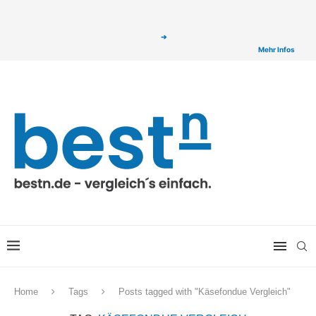
ⓘ Das Serviceangebot von bestn.de ist für Sie selbstverständlich kostenfrei. Wir
verlinken auf ausgewählte Partner & Onlineshops von welchen wir ggf. eine Provision
bzw. Vergütung erhalten. Alle mit einem „
➔
„ gekennzeichneten Produkt-Links auf
unserer Seite sind Provisions-Links bzw. sogenannte Affiliate-Links. >
Mehr Infos
Home
Tags
Posts tagged with "Käsefondue Vergleich"