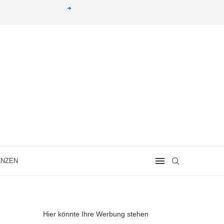
g erhalten. Alle mit einem „
➔
„ gekennzeichneten Produkt-Links auf unserer Seite sind
ANZEN
Hier könnte Ihre Werbung stehen