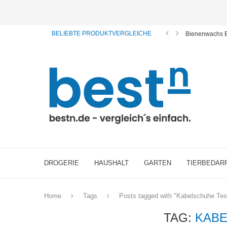
ⓘ Das Serviceangebot von bestn.de ist für Sie selbstverständlich kostenfrei. Wir verl
BELIEBTE PRODUKTVERGLEICHE
Bienenwachs B
DROGERIE
HAUSHALT
GARTEN
TIERBEDAR
Home
Tags
Posts tagged with "Kabelschuhe Tes
TAG:
KABE