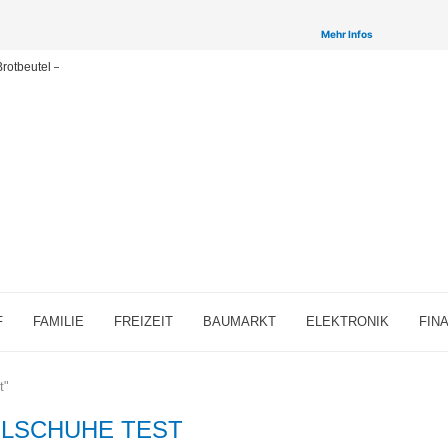
inken auf ausgewählte Partner & Onlineshops von welchen wir ggf. eine Provision bzw. Vergütun
Provisions-Links bzw. sogenannte Affiliate-Links. >
Mehr Infos
rotbeutel – große Übersicht 2026
F
FAMILIE
FREIZEIT
BAUMARKT
ELEKTRONIK
FIN
t"
LSCHUHE TEST