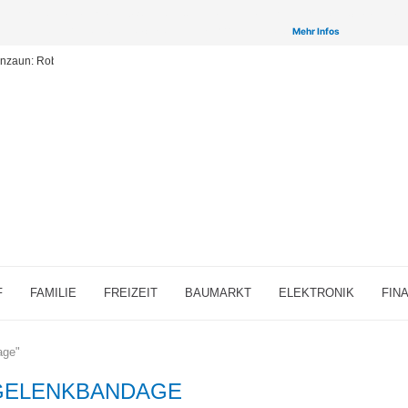
inken auf ausgewählte Partner & Onlineshops von welchen wir ggf. eine Provision bzw. Vergütun
Provisions-Links bzw. sogenannte Affiliate-Links. >
Mehr Infos
enzaun: Robuste und vielseitige Zäune für Ihr Grundstück
F
FAMILIE
FREIZEIT
BAUMARKT
ELEKTRONIK
FIN
age"
GELENKBANDAGE