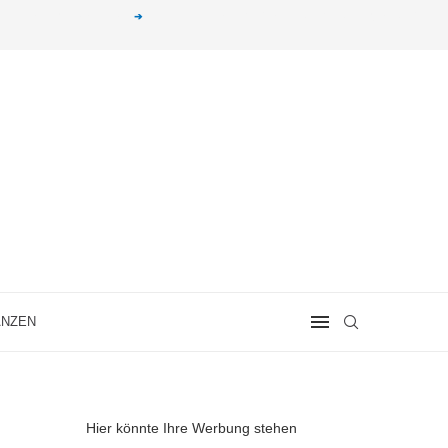
g erhalten. Alle mit einem „
➔
„ gekennzeichneten Produkt-Links auf unserer Seite sind
ANZEN
Hier könnte Ihre Werbung stehen