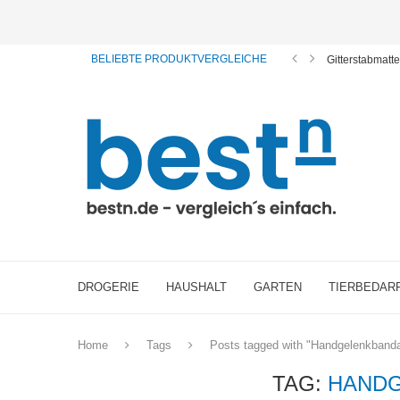
ⓘ Das Serviceangebot von bestn.de ist für Sie selbstverständlich kostenfrei. Wir verl
BELIEBTE PRODUKTVERGLEICHE
Gitterstabmatt
DROGERIE
HAUSHALT
GARTEN
TIERBEDAR
Home
Tags
Posts tagged with "Handgelenkband
TAG:
HAND