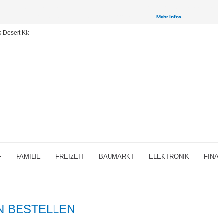
inken auf ausgewählte Partner & Onlineshops von welchen wir ggf. eine Provision bzw. Vergütun
Provisions-Links bzw. sogenannte Affiliate-Links. >
Mehr Infos
ck Desert Klassen für MMORPG-Fans
F
FAMILIE
FREIZEIT
BAUMARKT
ELEKTRONIK
FIN
N BESTELLEN