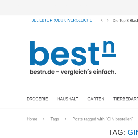
ⓘ Das Serviceangebot von bestn.de ist für Sie selbstverständlich kostenfrei. Wir verl
BELIEBTE PRODUKTVERGLEICHE
Die Top 3 Bla
DROGERIE
HAUSHALT
GARTEN
TIERBEDAR
Home
Tags
Posts tagged with "GIN bestellen"
TAG:
GI