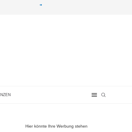
g erhalten. Alle mit einem „
➔
„ gekennzeichneten Produkt-Links auf unserer Seite sind
ANZEN
Hier könnte Ihre Werbung stehen