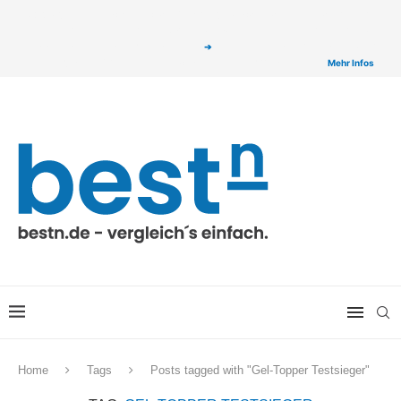
ⓘ Das Serviceangebot von bestn.de ist für Sie selbstverständlich kostenfrei. Wir
verlinken auf ausgewählte Partner & Onlineshops von welchen wir ggf. eine Provision
bzw. Vergütung erhalten. Alle mit einem „
➔
„ gekennzeichneten Produkt-Links auf
unserer Seite sind Provisions-Links bzw. sogenannte Affiliate-Links. >
Mehr Infos
Home
Tags
Posts tagged with "Gel-Topper Testsieger"