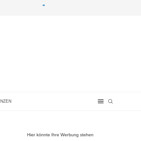
g erhalten. Alle mit einem „
➔
„ gekennzeichneten Produkt-Links auf unserer Seite sind
ANZEN
Hier könnte Ihre Werbung stehen