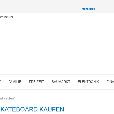
inken auf ausgewählte Partner & Onlineshops von welchen wir ggf. eine Provision bzw. Vergütun
Provisions-Links bzw. sogenannte Affiliate-Links. >
Mehr Infos
rotbeutel – große Übersicht 2026
F
FAMILIE
FREIZEIT
BAUMARKT
ELEKTRONIK
FIN
rd kaufen"
SKATEBOARD KAUFEN