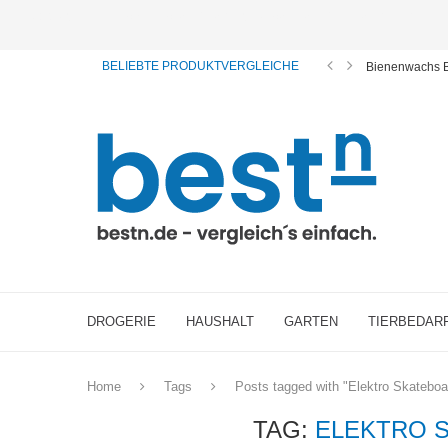
ⓘ Das Serviceangebot von bestn.de ist für Sie selbstverständlich kostenfrei. Wir verl
BELIEBTE PRODUKTVERGLEICHE
Bienenwachs B
DROGERIE
HAUSHALT
GARTEN
TIERBEDAR
Home
Tags
Posts tagged with "Elektro Skateboa
TAG:
ELEKTRO 