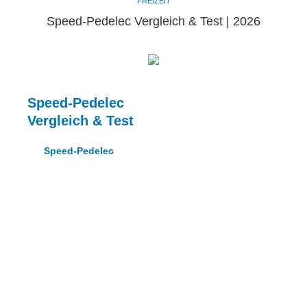
FREIZEIT
Speed-Pedelec Vergleich & Test | 2026
Speed-Pedelec
Vergleich & Test
Ein
Speed-Pedelec
ist ein besonders schnelles und sehr
leistungsfähiges e-Bike mit einer Höchstgeschwindigkeit
von 45 km/h.
Bei einem Speed-Pedelec wird der Fahrer – im
Gegensatz zu einem klassischen e-Bike – nur dann bis zu
einer Geschwindigkeit von 45 km/h durch den
leistungsstarken Elektromotor unterstützt, wenn er selbst
aktiv in die Pedale tritt. Speed-Pedelecs sind aufgrund