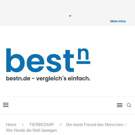
ⓘ Das Serviceangebot von bestn.de ist für Sie selbstverständlich kostenfrei. Wir
verlinken auf ausgewählte Partner & Onlineshops von welchen wir ggf. eine Provision
bzw. Vergütung erhalten. Alle mit einem „
➔
„ gekennzeichneten Produkt-Links auf
unserer Seite sind Provisions-Links bzw. sogenannte Affiliate-Links. >
Mehr Infos
Home
TIERBEDARF
Der beste Freund des Menschen –
Wie Hunde die Welt bewegen