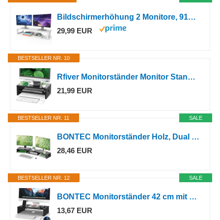
Bildschirmerhöhung 2 Monitore, 91x26cm Monitor Erhöhung Schreibtisch Monitorständer Weiß Computer Monitor Stand, Monitor Riser TV PC Bildschirm Computer Ständer
29,99 EUR
BESTSELLER NR. 10
Rfiver Monitorständer Monitor Stand Bildschirmerhöhung - Holz Unterbau Bildschirm Laptop Ständer Tisch Erhöhung für PC Notebook Drucker 425 mm Schwarz
21,99 EUR
BESTSELLER NR. 11
SALE
BONTEC Monitorständer Holz, Dual Monitor Stand Riser mit Handyhalter, Verstellbare Länge und Schwenkwinkel, Ergonomischer Monitorständer für 2 Monitore, Für Büro und Heimarbeit
28,46 EUR
BESTSELLER NR. 12
SALE
BONTEC Monitorständer 42 cm mit Handyhalter für Laptop und Drucker, Schwarz
13,67 EUR