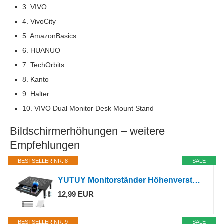
3. VIVO
4. VivoCity
5. AmazonBasics
6. HUANUO
7. TechOrbits
8. Kanto
9. Halter
10. VIVO Dual Monitor Desk Mount Stand
Bildschirmerhöhungen – weitere
Empfehlungen
BESTSELLER NR. 8
SALE
YUTUY Monitorständer Höhenverstellbarer,Monitor Ständer Monitor Erhöhung Schreibtisch 3 Höhenverstellbare Bildschirmerhöhung,Computerständer mit Gitterlochplattform,Laptop,Drucker bis 30kg
12,99 EUR
BESTSELLER NR. 9
SALE