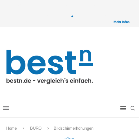
ⓘ Das Serviceangebot von bestn.de ist für Sie selbstverständlich kostenfrei. Wir
verlinken auf ausgewählte Partner & Onlineshops von welchen wir ggf. eine Provision
bzw. Vergütung erhalten. Alle mit einem „
➔
„ gekennzeichneten Produkt-Links auf
unserer Seite sind Provisions-Links bzw. sogenannte Affiliate-Links. >
Mehr Infos
Home
BÜRO
Bildschirmerhöhungen