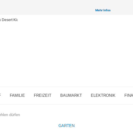
inken auf ausgewählte Partner & Onlineshops von welchen wir ggf. eine Provision bzw. Vergütun
Provisions-Links bzw. sogenannte Affiliate-Links. >
Mehr Infos
ck Desert Klassen für MMORPG-Fans
F
FAMILIE
FREIZEIT
BAUMARKT
ELEKTRONIK
FIN
ehlen dürfen
GARTEN