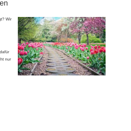
fen
gt? Wir
dafür
cht nur