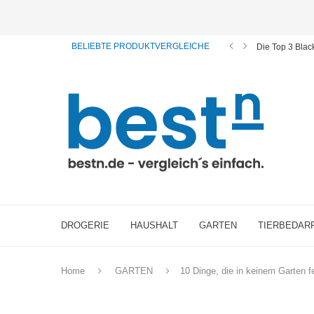
ⓘ Das Serviceangebot von bestn.de ist für Sie selbstverständlich kostenfrei. Wir verl
BELIEBTE PRODUKTVERGLEICHE
Die Top 3 Bla
DROGERIE
HAUSHALT
GARTEN
TIERBEDAR
Home
GARTEN
10 Dinge, die in keinem Garten f