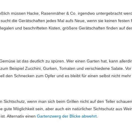
ließlich müssen Hacke, Rasenmäher & Co. irgendwo untergebracht wer
 sucht die Gerätschaften jedes Mal aufs Neue, wenn sie keinen festen 
egalen und beschrifteten Kisten, größere Gerätschaften finden auf d
 Gemüse ist das deutlich zu spüren. Wer einen Garten hat, kann aller
um Beispiel Zucchini, Gurken, Tomaten und verschiedene Salate. Vor 
ell den Schnecken zum Opfer und es bleibt für einen selbst nicht mehr v
en Sichtschutz, wenn man sich beim Grillen nicht auf den Teller schaue
ine gute Möglichkeit sein, aber auch ein natürlicher Sichtschutz aus W
ist. Alternativ einen
Gartenzwerg der Blicke abwehrt
.