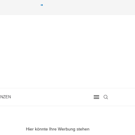
g erhalten. Alle mit einem „
➔
„ gekennzeichneten Produkt-Links auf unserer Seite sind
ANZEN
Hier könnte Ihre Werbung stehen