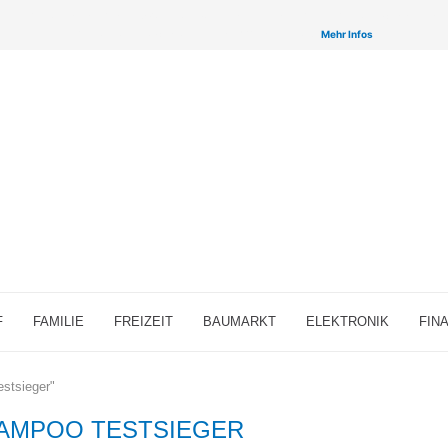
inken auf ausgewählte Partner & Onlineshops von welchen wir ggf. eine Provision bzw. Vergütun
Provisions-Links bzw. sogenannte Affiliate-Links. >
Mehr Infos
F
FAMILIE
FREIZEIT
BAUMARKT
ELEKTRONIK
FIN
estsieger"
AMPOO TESTSIEGER