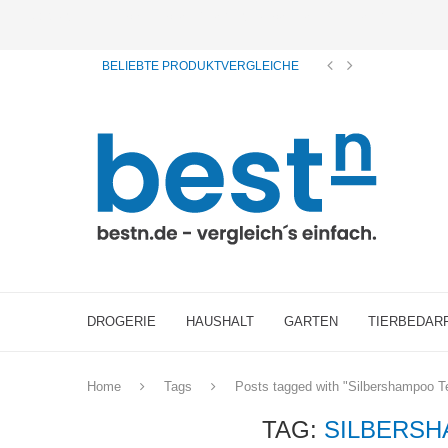
ⓘ Das Serviceangebot von bestn.de ist für Sie selbstverständlich kostenfrei. Wir verl
BELIEBTE PRODUKTVERGLEICHE
DROGERIE
HAUSHALT
GARTEN
TIERBEDAR
Home
Tags
Posts tagged with "Silbershampoo T
TAG:
SILBERSH