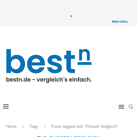
ⓘ Das Serviceangebot von bestn.de ist für Sie selbstverständlich kostenfrei. Wir
verlinken auf ausgewählte Partner & Onlineshops von welchen wir ggf. eine Provision
bzw. Vergütung erhalten. Alle mit einem „
➔
„ gekennzeichneten Produkt-Links auf
unserer Seite sind Provisions-Links bzw. sogenannte Affiliate-Links. >
Mehr Infos
Home
Tags
Posts tagged with "Plissee Vergleich"