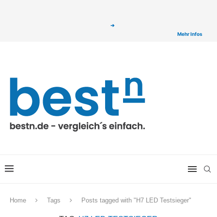
ⓘ Das Serviceangebot von bestn.de ist für Sie selbstverständlich kostenfrei. Wir
verlinken auf ausgewählte Partner & Onlineshops von welchen wir ggf. eine Provision
bzw. Vergütung erhalten. Alle mit einem „
➔
„ gekennzeichneten Produkt-Links auf
unserer Seite sind Provisions-Links bzw. sogenannte Affiliate-Links. >
Mehr Infos
Home
Tags
Posts tagged with "H7 LED Testsieger"