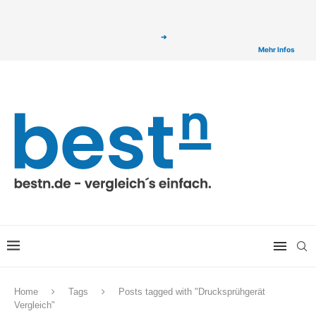
ⓘ Das Serviceangebot von bestn.de ist für Sie selbstverständlich kostenfrei. Wir
verlinken auf ausgewählte Partner & Onlineshops von welchen wir ggf. eine Provision
bzw. Vergütung erhalten. Alle mit einem „
➔
„ gekennzeichneten Produkt-Links auf
unserer Seite sind Provisions-Links bzw. sogenannte Affiliate-Links. >
Mehr Infos
Home
Tags
Posts tagged with "Drucksprühgerät
Vergleich"