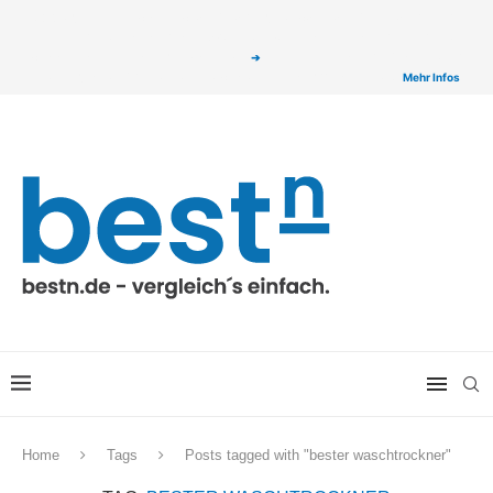
ⓘ Das Serviceangebot von bestn.de ist für Sie selbstverständlich kostenfrei. Wir
verlinken auf ausgewählte Partner & Onlineshops von welchen wir ggf. eine Provision
bzw. Vergütung erhalten. Alle mit einem „
➔
„ gekennzeichneten Produkt-Links auf
unserer Seite sind Provisions-Links bzw. sogenannte Affiliate-Links. >
Mehr Infos
Home
Tags
Posts tagged with "bester waschtrockner"