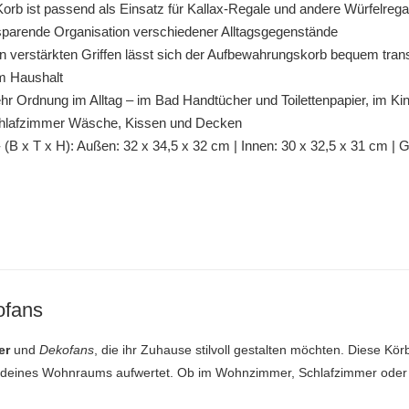
b ist passend als Einsatz für Kallax-Regale und andere Würfelregal
zsparende Organisation verschiedener Alltagsgegenstände
verstärkten Griffen lässt sich der Aufbewahrungskorb bequem trans
m Haushalt
r Ordnung im Alltag – im Bad Handtücher und Toilettenpapier, im Kin
lafzimmer Wäsche, Kissen und Decken
 x T x H): Außen: 32 x 34,5 x 32 cm | Innen: 30 x 32,5 x 31 cm | G
ofans
er
und
Dekofans
, die ihr Zuhause stilvoll gestalten möchten. Diese Kö
deines Wohnraums aufwertet. Ob im Wohnzimmer, Schlafzimmer oder im