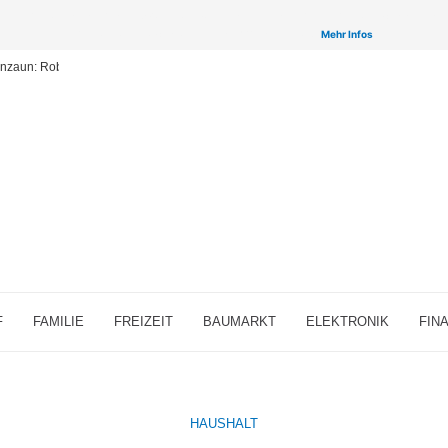
inken auf ausgewählte Partner & Onlineshops von welchen wir ggf. eine Provision bzw. Vergütun
Provisions-Links bzw. sogenannte Affiliate-Links. >
Mehr Infos
enzaun: Robuste und vielseitige Zäune für Ihr Grundstück
F
FAMILIE
FREIZEIT
BAUMARKT
ELEKTRONIK
FIN
HAUSHALT