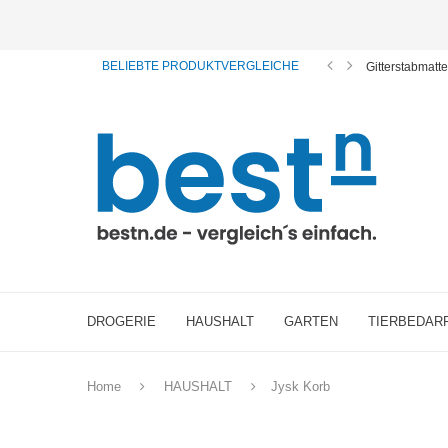
ⓘ Das Serviceangebot von bestn.de ist für Sie selbstverständlich kostenfrei. Wir verl
BELIEBTE PRODUKTVERGLEICHE
Gitterstabmatt
DROGERIE
HAUSHALT
GARTEN
TIERBEDAR
Home
HAUSHALT
Jysk Korb