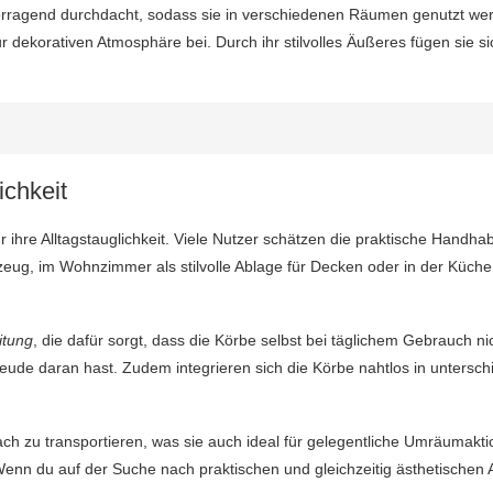
orragend durchdacht, sodass sie in verschiedenen Räumen genutzt wer
ur dekorativen Atmosphäre bei. Durch ihr stilvolles Äußeres fügen si
ichkeit
r ihre Alltagstauglichkeit. Viele Nutzer schätzen die praktische Handha
ug, im Wohnzimmer als stilvolle Ablage für Decken oder in der Küche
itung
, die dafür sorgt, dass die Körbe selbst bei täglichem Gebrauch ni
ude daran hast. Zudem integrieren sich die Körbe nahtlos in unterschi
ach zu transportieren, was sie auch ideal für gelegentliche Umräumakt
Wenn du auf der Suche nach praktischen und gleichzeitig ästhetischen 