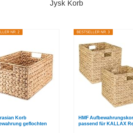
Jysk Korb
LLER NR. 2
BESTSELLER NR. 3
rasian Korb
HMF Aufbewahrungsko
ewahrung geflochten
passend für KALLAX Reg
.