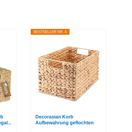
BESTSELLER NR. 4
rb
Decorasian Korb
al...
Aufbewahrung geflochten
aus...